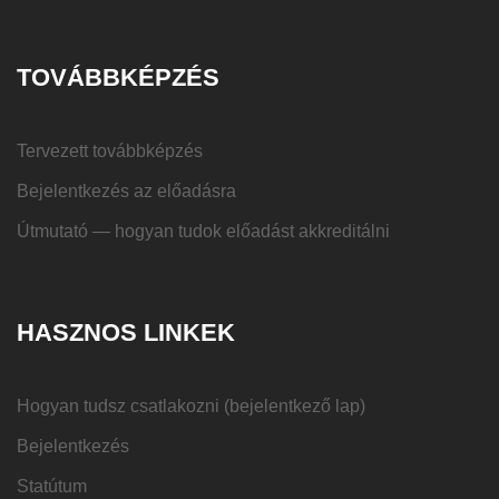
TOVÁBBKÉPZÉS
Tervezett továbbképzés
Bejelentkezés az előadásra
Útmutató — hogyan tudok előadást akkreditálni
HASZNOS LINKEK
Hogyan tudsz csatlakozni (bejelentkező lap)
Bejelentkezés
Statútum