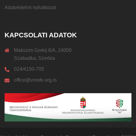
Adatvédelmi nyilatkozat
KAPCSOLATI ADATOK
Makszim Gorkij 6/A, 24000
Szabadka, Szerbia
024/4150-705
office@vmofe.org.rs