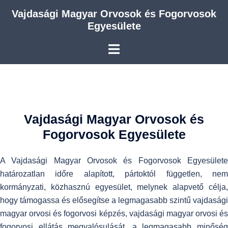
Skip
Vajdasági Magyar Orvosok és Fogorvosok
to
Egyesülete
content
Vajdasági Magyar Orvosok és
Fogorvosok Egyesülete
A Vajdasági Magyar Orvosok és Fogorvosok Egyesülete
határozatlan időre alapított, pártoktól független, nem
kormányzati, közhasznú egyesület, melynek alapvető célja,
hogy támogassa és elősegítse a legmagasabb szintű vajdasági
magyar orvosi és fogorvosi képzés, vajdasági magyar orvosi és
fogorvosi ellátás megvalósulását, a legmagasabb minőség