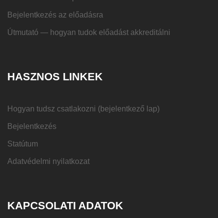
Bejelentkezés az előadásra
Útmutató — hogyan tudok előadást akkreditálni
HASZNOS LINKEK
Hogyan tudsz csatlakozni (bejelentkező lap)
Bejelentkezés
Statútum
Adatvédelmi nyilatkozat
KAPCSOLATI ADATOK