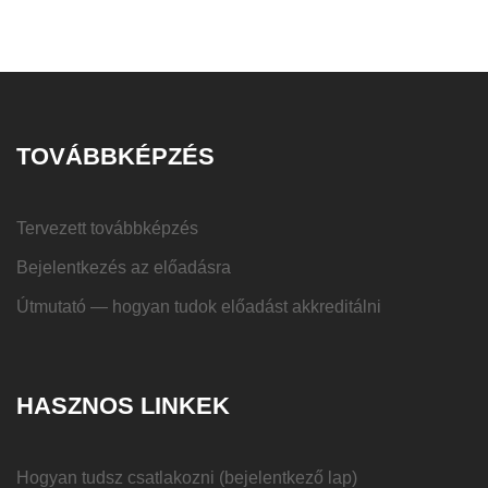
TOVÁBBKÉPZÉS
Tervezett továbbképzés
Bejelentkezés az előadásra
Útmutató — hogyan tudok előadást akkreditálni
HASZNOS LINKEK
Hogyan tudsz csatlakozni (bejelentkező lap)