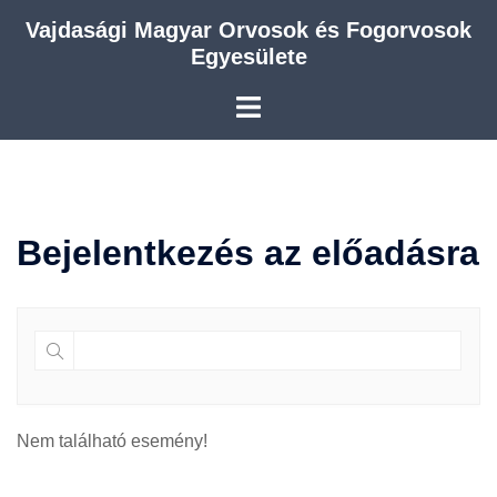
Skip
Vajdasági Magyar Orvosok és Fogorvosok
to
Egyesülete
content
Bejelentkezés az előadásra
Nem található esemény!