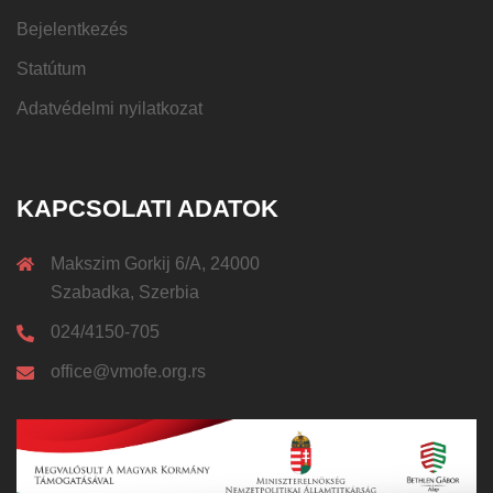
Bejelentkezés
Statútum
Adatvédelmi nyilatkozat
KAPCSOLATI ADATOK
Makszim Gorkij 6/A, 24000
Szabadka, Szerbia
024/4150-705
office@vmofe.org.rs