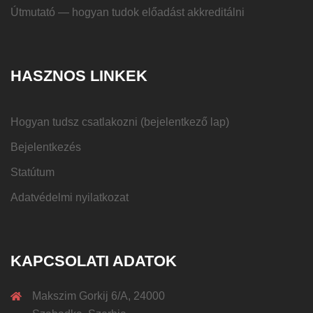
Útmutató — hogyan tudok előadást akkreditálni
HASZNOS LINKEK
Hogyan tudsz csatlakozni (bejelentkező lap)
Bejelentkezés
Statútum
Adatvédelmi nyilatkozat
KAPCSOLATI ADATOK
Makszim Gorkij 6/A, 24000