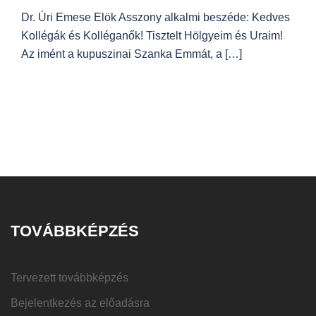
Dr. Úri Emese Elök Asszony alkalmi beszéde: Kedves
Kollégák és Kolléganők! Tisztelt Hölgyeim és Uraim!
Az imént a kupuszinai Szanka Emmát, a […]
TOVÁBBKÉPZÉS
Tervezett továbbképzés
Bejelentkezés az előadásra