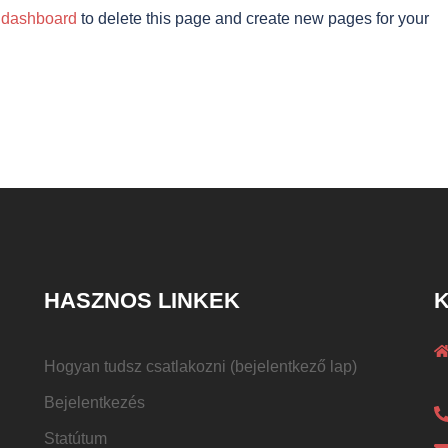
 dashboard
to delete this page and create new pages for your
HASZNOS LINKEK
K
Hogyan tudsz csatlakozni (bejelentkező lap)
Bejelentkezés
Statútum