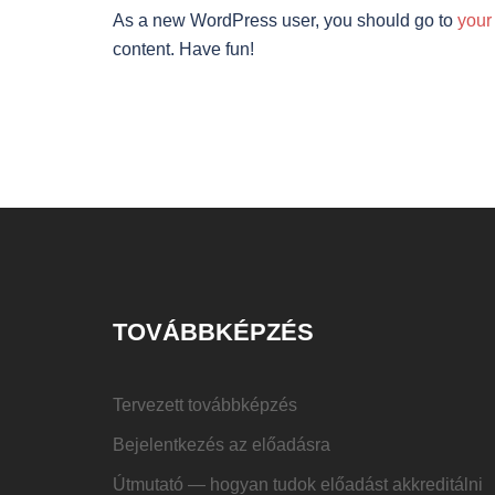
As a new WordPress user, you should go to
your
content. Have fun!
TOVÁBBKÉPZÉS
Tervezett továbbképzés
Bejelentkezés az előadásra
Útmutató — hogyan tudok előadást akkreditálni