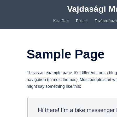
Skip
Vajdasági M
to
content
Kezdőlap
Rólunk
Továbbképzé
Sample Page
This is an example page. It’s different from a blog
navigation (in most themes). Most people start with
might say something like this:
Hi there! I’m a bike messenger b