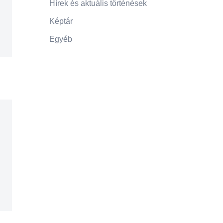
Hírek és aktuális történések
Képtár
Egyéb