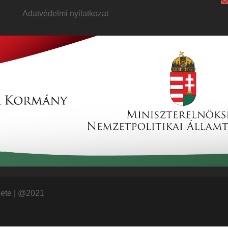
Adatvédelmi nyilatkozat
lete
|
@2021