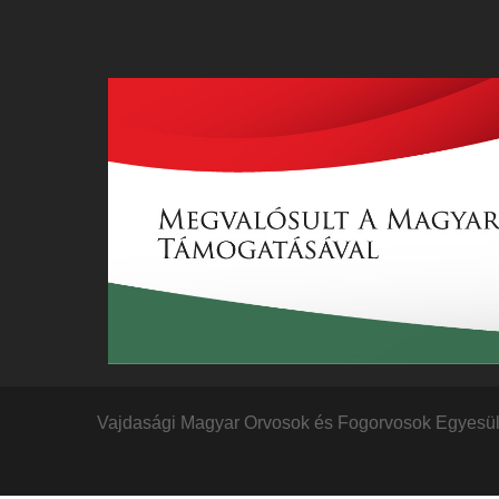
Vajdasági Magyar Orvosok és Fogorvosok Egyesü