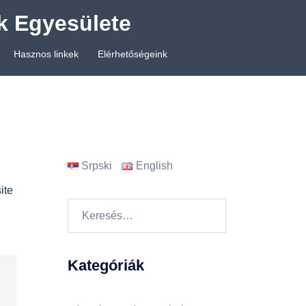
k Egyesülete
Hasznos linkek
Elérhetőségeink
Srpski
English
ite
Keresés:
Kategóriák