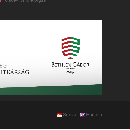
office@vmofe.org.rs
Srpski
English