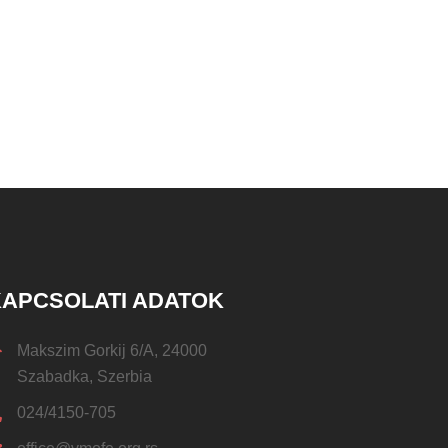
APCSOLATI ADATOK
Makszim Gorkij 6/A, 24000
Szabadka, Szerbia
024/4150-705