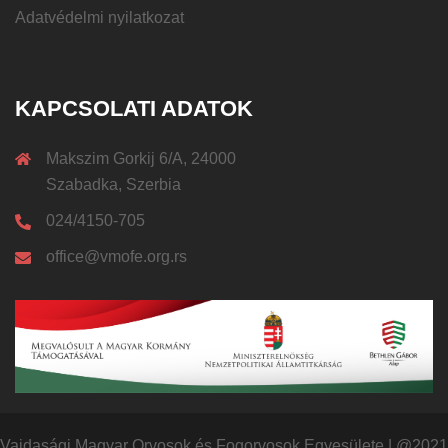
Adatvédelmi nyilatkozat
KAPCSOLATI ADATOK
Makszim Gorkij 6/A, 24000
Szabadka, Szerbia
024/4150-705
office@vmofe.org.rs
Vajdasági Magyar Orvosok és Fogorvosok Egyesülete
|
@2021