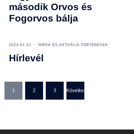
második Orvos és
Fogorvos bálja
2024-01-23
HÍREK ÉS AKTUÁLIS TÖRTÉNÉSEK
Hírlevél
Bejegyzések
1
2
3
Következő
lapozása