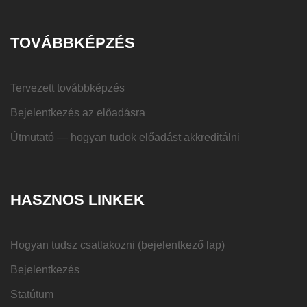
TOVÁBBKÉPZÉS
Tervezett továbbképzés
Bejelentkezés az előadásra
Útmutató — hogyan tudok előadást akkreditálni
HASZNOS LINKEK
Hogyan tudsz csatlakozni (bejelentkező lap)
Bejelentkezés
Statútum