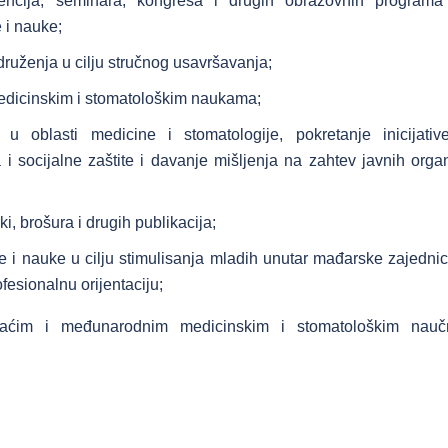
rencija, seminara, kongresa i drugih obrazovnih programa
 i nauke;
ruženja u cilju stručnog usavršavanja;
edicinskim i stomatološkim naukama;
 u oblasti medicine i stomatologije, pokretanje inicijati
i socijalne zaštite i davanje mišljenja na zahtev javnih orga
ki, brošura i drugih publikacija;
e i nauke u cilju stimulisanja mladih unutar mađarske zajedni
fesionalnu orijentaciju;
maćim i međunarodnim medicinskim i stomatološkim nauč