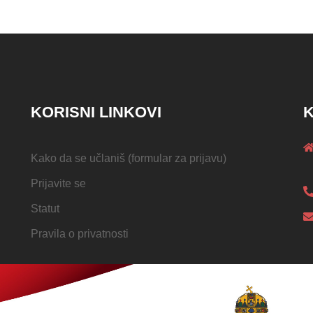
KORISNI LINKOVI
K
Kako da se učlaniš (formular za prijavu)
Prijavite se
Statut
Pravila o privatnosti