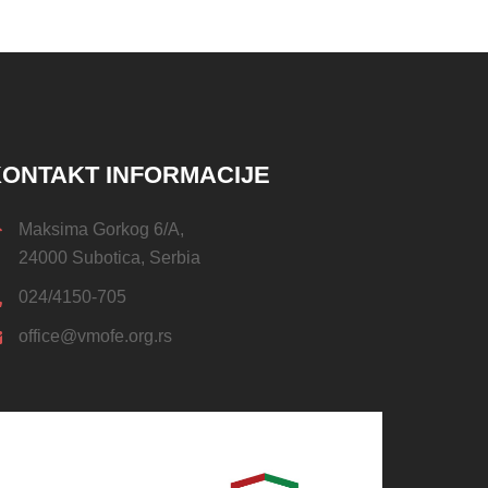
ONTAKT INFORMACIJE
Maksima Gorkog 6/A,
24000 Subotica, Serbia
024/4150-705
office@vmofe.org.rs