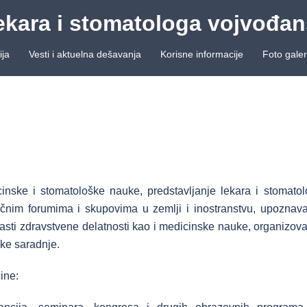
ekara i stomatologa vojvođa
ja
Vesti i aktuelna dešavanja
Korisne informacije
Foto galer
cinske i stomatološke nauke, predstavljanje lekara i stomato
čnim forumima i skupovima u zemlji i inostranstvu, upoznav
blasti zdravstvene delatnosti kao i medicinske nauke, organizov
ke saradnje.
ine: