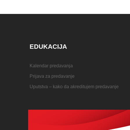
EDUKACIJA
Kalendar predavanja
Prijava za predavanje
Uputstva – kako da akreditujem predavanje