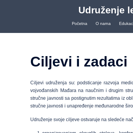
Skip
Udruženje l
to
content
Početna
O nama
Edukaci
Ciljevi i zadaci
Ciljevi udruženja su: podsticanje razvoja medi
vojvođanskih Mađara na naučnim i drugim stru
stručne javnosti sa postignutim rezultatima iz o
stručne javnosti i unapređenje međunarodne širo
Udruženje svoje ciljeve ostvaruje na sledeće nač