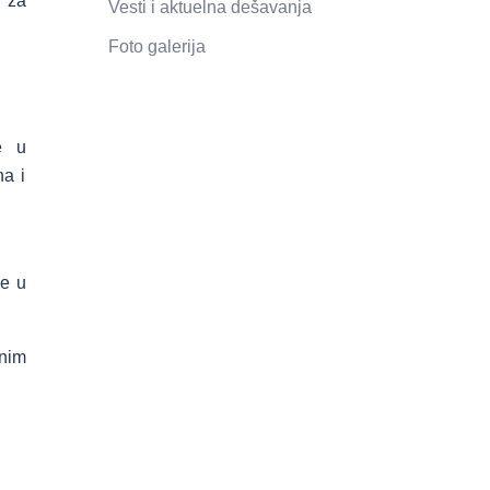
 za
Vesti i aktuelna dešavanja
Foto galerija
ve u
na i
ce u
nim