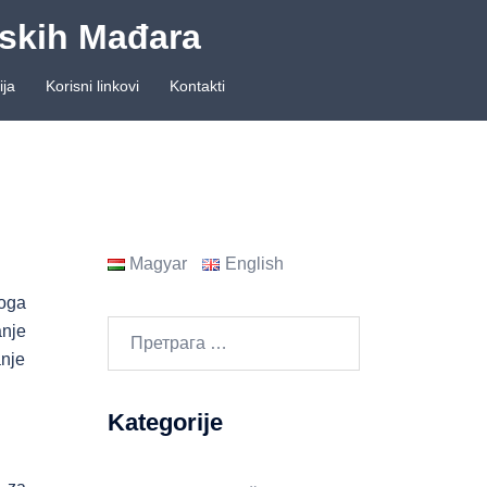
nskih Mađara
ija
Korisni linkovi
Kontakti
Magyar
English
loga
Претрага
anje
за:
anje
Kategorije