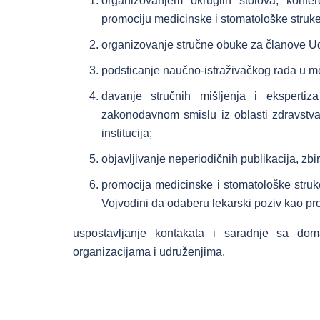
organizovanjem okruglih stolova, konfe
promociju medicinske i stomatološke struke
organizovanje stručne obuke za članove Ud
podsticanje naučno-istraživačkog rada u m
davanje stručnih mišljenja i ekspertiza
zakonodavnom smislu iz oblasti zdravstva 
institucija;
objavljivanje neperiodičnih publikacija, zbir
promocija medicinske i stomatološke struk
Vojvodini da odaberu lekarski poziv kao pro
uspostavljanje kontakata i saradnje sa do
organizacijama i udruženjima.